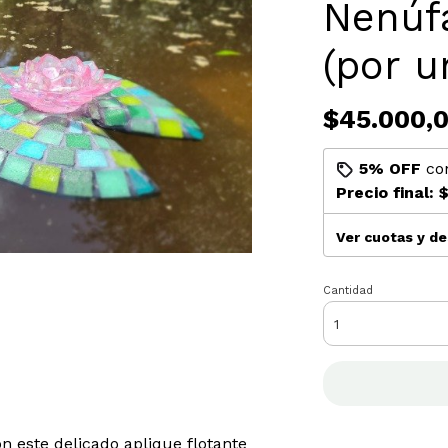
Nenúf
(por u
$45.000,
5% OFF
co
Precio final:
$
Ver cuotas y d
Cantidad
n este delicado aplique flotante