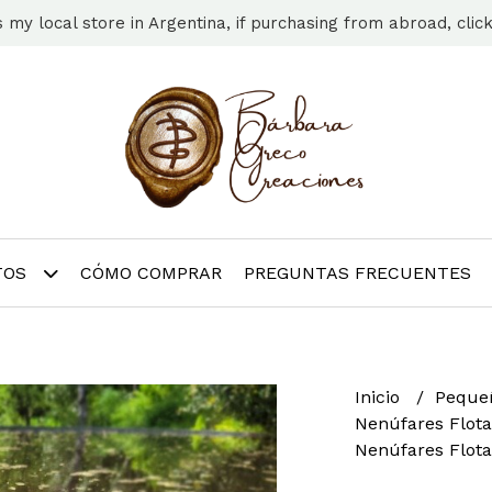
s my local store in Argentina, if purchasing from abroad, clic
TOS
CÓMO COMPRAR
PREGUNTAS FRECUENTES
Inicio
Pequeñ
Nenúfares Flot
Nenúfares Flota